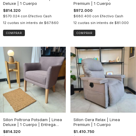
Deluxe | 1 Cuerpo
Premium | 1 Cuerpo
$814.320
$972.000
$570.024
con
Efectivo Cash
$680.400
con
Efectivo Cash
12
cuotas sin interés de
$67.860
12
cuotas sin interés de
$81.000
COMPRAR
COMPRAR
Sillon Poltrona Potsdam | Linea
Sillon Gera Relax | Linea
Deluxe | 1 Cuerpo | Entrega
Premium | 1 Cuerpo
Inmediata
$814.320
$1.410.750