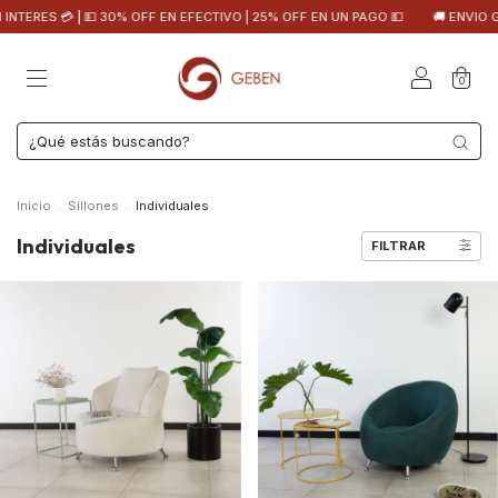
💳 | 💵 30% OFF EN EFECTIVO | 25% OFF EN UN PAGO 💵
🚚 ENVIO GRATIS EN
0
Inicio
.
Sillones
.
Individuales
Individuales
FILTRAR