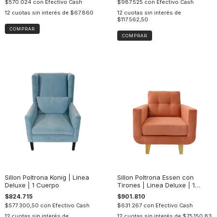
$570.024
con
Efectivo Cash
$987.525
con
Efectivo Cash
12
cuotas sin interés de
$67.860
12
cuotas sin interés de
$117.562,50
Sillon Poltrona Konig | Linea
Sillon Poltrona Essen con
Deluxe | 1 Cuerpo
Tirones | Linea Deluxe | 1
Cuerpo
$824.715
$901.810
$577.300,50
con
Efectivo Cash
$631.267
con
Efectivo Cash
12
cuotas sin interés de
12
cuotas sin interés de
$75.150,83