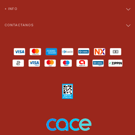
+ INFO
CONTACTANOS