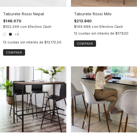
Taburete Rossi Nepal
Taburete Rossi Milo
$146.070
$213.840
$102.249
con
Efectivo Cash
$149.688
con
Efectivo Cash
12
cuotas sin interés de
$17.820
+3
12
cuotas sin interés de
$12.172,50
COMPRAR
COMPRAR