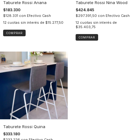
Taburete Rossi Anana
Taburete Rossi Nina Wood
$183.330
$424.845
$128.331
con
Efectivo Cash
$297.391,50
con
Efectivo Cash
12
cuotas sin interés de
$15.277,50
12
cuotas sin interés de
$35.403,75
COMPRAR
COMPRAR
Taburete Rossi Quina
$333.180
$233.226
con
Efectivo Cash