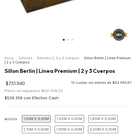
Inicio
.
Sillones
.
Sillones 2, 3 y 4 cuerpos
.
Sillon Berlin | Linea Premium
| 2 y 3 Cuerpos
Sillon Berlin | Linea Premium | 2 y 3 Cuerpos
$751.940
12
cuotas sin interés de
$62.661,67
Precio sin impuestos
$621.438,02
$526.358
con
Efectivo Cash
1,50M X 0,90M
1,60M X 0,90M
1,80M X 0,90M
MEDIDA
1,70M X 0,90M
1,90M X 0,90M
2,00M X 0,90M