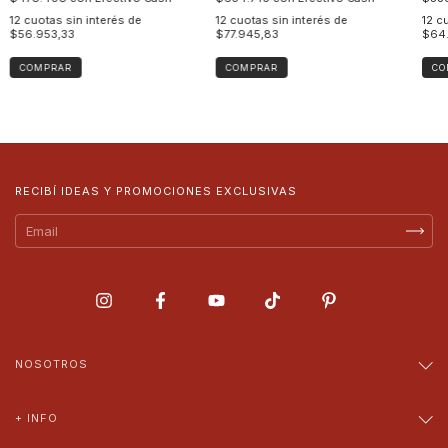
12
cuotas sin interés de
12
cuotas sin interés de
12
cu
$56.953,33
$77.945,83
$64.
COMPRAR
COMPRAR
CO
RECIBÍ IDEAS Y PROMOCIONES EXCLUSIVAS
NOSOTROS
+ INFO