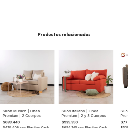
Productos relacionados
Sillon Munich | Linea
Sillon Italiano | Linea
Sill
Premium | 2 Cuerpos
Premium | 2 y 3 Cuerpos
Pre
$683.440
$935.350
$77
$478.408
con
Efectivo Cash
$654.745
con
Efectivo Cash
$53