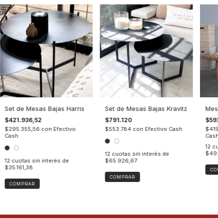
Set de Mesas Bajas Harris
Set de Mesas Bajas Kravitz
Mes
$421.936,52
$791.120
$59
$295.355,56
con
Efectivo
$553.784
con
Efectivo Cash
$41
Cash
Cas
12
cu
$49.
12
cuotas sin interés de
12
cuotas sin interés de
$65.926,67
$35.161,38
CO
COMPRAR
COMPRAR