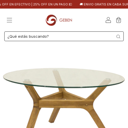
OFF EN EFECTIVO | 25% OFF EN UN PAGO 💵
🚚 ENVIO GRATIS EN CABA SUPE
0