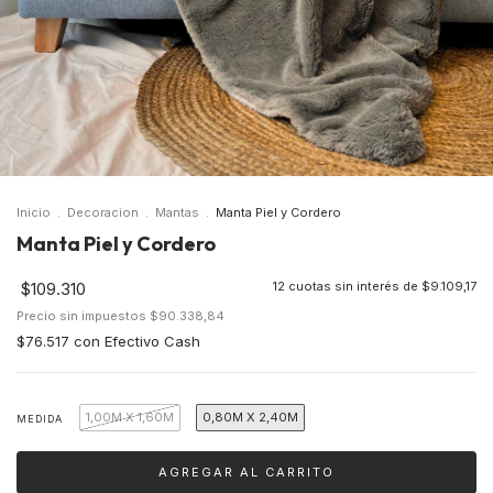
Inicio
.
Decoracion
.
Mantas
.
Manta Piel y Cordero
Manta Piel y Cordero
$109.310
12
cuotas sin interés de
$9.109,17
Precio sin impuestos
$90.338,84
$76.517
con
Efectivo Cash
1,00M X 1,60M
0,80M X 2,40M
MEDIDA