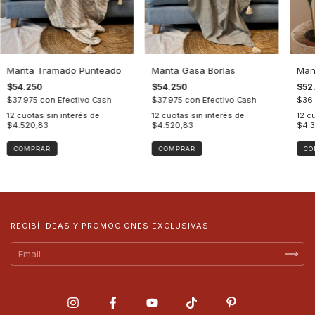
Manta Tramado Punteado
Manta Gasa Borlas
Mant
$54.250
$54.250
$52
$37.975
con
Efectivo Cash
$37.975
con
Efectivo Cash
$36
12
cuotas sin interés de
12
cuotas sin interés de
12
cu
$4.520,83
$4.520,83
$4.3
COMPRAR
COMPRAR
CO
RECIBÍ IDEAS Y PROMOCIONES EXCLUSIVAS