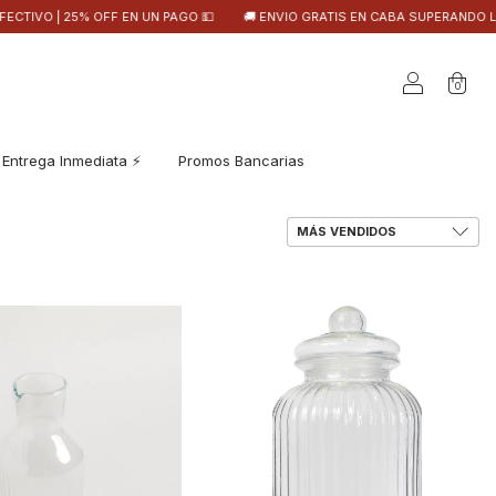
 OFF EN UN PAGO 💵
🚚 ENVIO GRATIS EN CABA SUPERANDO LOS $650.000 
0
Entrega Inmediata ⚡️
Promos Bancarias