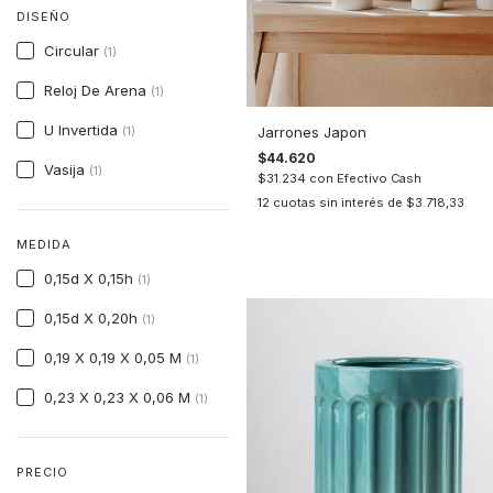
DISEÑO
Circular
(1)
Reloj De Arena
(1)
U Invertida
Jarrones Japon
(1)
$44.620
Vasija
(1)
$31.234
con
Efectivo Cash
12
cuotas sin interés de
$3.718,33
MEDIDA
0,15d X 0,15h
(1)
0,15d X 0,20h
(1)
0,19 X 0,19 X 0,05 M
(1)
0,23 X 0,23 X 0,06 M
(1)
PRECIO