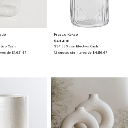
nade
Frasco Kekse
$49.400
ctivo Cash
$34.580
con
Efectivo Cash
terés de
$1.621,67
12
cuotas sin interés de
$4.116,67