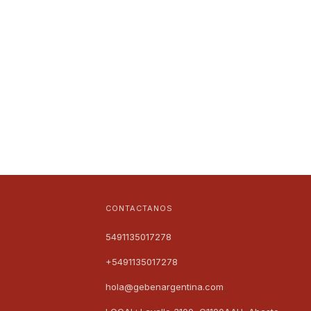
CONTACTANOS
5491135017278
+5491135017278
hola@gebenargentina.com