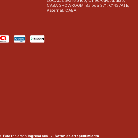
LOCAL: Lavalle 3100, C1190AAH, Abasto,
CABA SHOWROOM: Balboa 371, C1427ATE,
Paternal, CABA
. Para reclamos
ingresá acá.
/
Botón de arrepentimiento