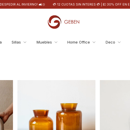
ERNO! 🛋️☃️
💳 12 CUOTAS SIN INTERES 💳 | 💵 30% OFF EN EFECTIVO | 25%
a
Sillas
Muebles
Home Office
Deco