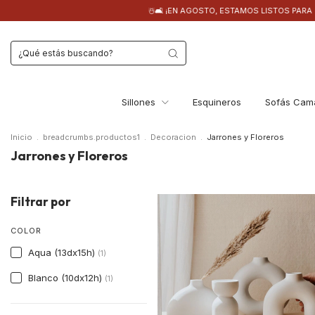
☃️🛋️ ¡EN AGOSTO, ESTAMOS LISTOS PARA DESPEDIR AL INVI
Sillones
Esquineros
Sofás Cam
Inicio
.
breadcrumbs.productos1
.
Decoracion
.
Jarrones y Floreros
Jarrones y Floreros
Filtrar por
COLOR
Aqua (13dx15h)
(1)
Blanco (10dx12h)
(1)