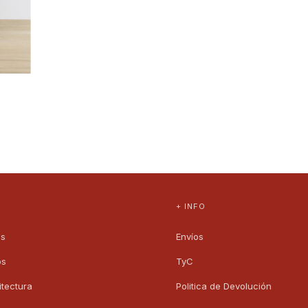
+ INFO
os
Envíos
os
TyC
itectura
Politica de Devolución