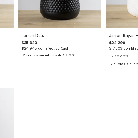
Jarron Dots
Jarron Rayas H
$35.640
$24.290
$24.948
con
Efectivo Cash
$17.003
con
Efe
12
cuotas sin interés de
$2.970
2 colores
12
cuotas sin in