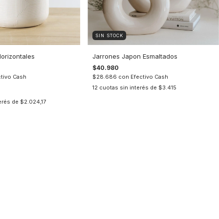
SIN STOCK
orizontales
Jarrones Japon Esmaltados
$40.980
ctivo Cash
$28.686
con
Efectivo Cash
12
cuotas sin interés de
$3.415
terés de
$2.024,17