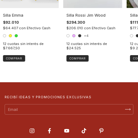
Silla Emma
Silla Rossi Jim Wood
Sill
$92.010
$294.300
$111
$64.407
con
Efectivo Cash
$206.010
con
Efectivo Cash
$77.
+4
12
cuotas sin interés de
12
cuotas sin interés de
12
cu
$7.667,50
$24.525
$9.2
COMPRAR
COMPRAR
CO
RECIBÍ IDEAS Y PROMOCIONES EXCLUSIVAS